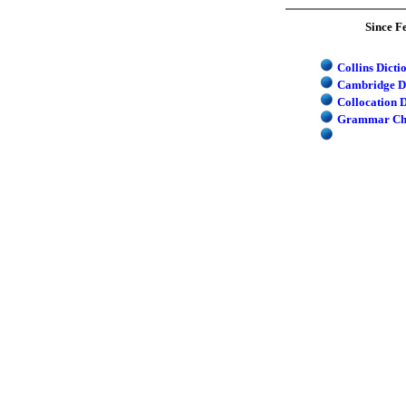
Since Fe
Collins Dicti
Cambridge D
Collocation 
Grammar Che