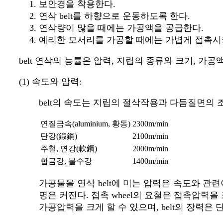
보안경을 착용한다.
연삭 belt를 하향으로 운동하도록 한다.
연삭량이 많을 때에는 가공액을 공급한다.
예리한 모서리를 가공할 때에는 가볍게 접촉시켜 
belt 연삭의 능률은 압력, 지립의 종류와 크기, 가공액
(1) 속도와 압력:
belt의 속도는 지립의 절삭작용과 다듬질면의
연질금속(aluminium, 황동)
2300m/min
단강(鍛鋼)
2100m/min
주철, 연강(軟鋼)
2000m/min
합금강, 불수강
1400m/min
가공물을 연삭 belt에 미는 압력은 속도와 관
명은 커진다. 접촉 wheel의 요철은 접촉압력을 
가공압력을 크게 할 수 있으며, belt의 장력은 단