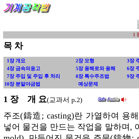
1 
목 차
1장 개요
2장 모형
3장 
4장 금속의응고
5장 용해로와 용해
6장
7장 주입 및 주입 후 처리
8장 특수주조법
9장 
10장 분말야금법
예상문제
1 장 개 요
(교과서 p.2)
주조(鑄造; casting)란 가열하여 
넣어 물건을 만드는 작업을 말하며, 이
mold), 만들어진 물건을 주물(鑄物; ca